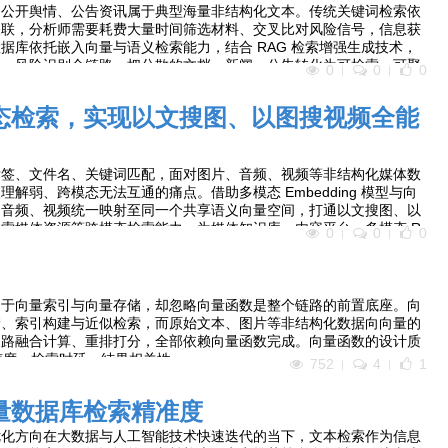
、公开舆情、公告资讯属于典型海量非结构化文本。传统关键词检索依
关联，分析师需要耗费大量时间筛选材料、交叉比对风险信号，信息获
据库依托嵌入向量与语义检索能力，结合 RAG 检索增强生成技术，
聚、风险识别全链路，把分散的文档、新闻、公告转化为可检索、可聚
0
0
0
现研报智能分析、全域舆情检索、前置化风险洞察，为投研决策提供技
态检索，实现以文搜图、以图搜视频全能
标签、文件名、关键词匹配，面对图片、音频、视频等非结构化媒体数
解弱、跨模态无法互通的痛点。借助多模态 Embedding 模型与向
、音频、视频统一映射至同一个共享语义向量空间，打通以文搜图、以
索媒体资源等跨模态检索能力，为媒体知识库、内容平台、多模态 R
0
0
0
索底座。
同于向量索引与向量存储，却忽略向量函数是整个链路的前置底座。向
储、索引构建与近似检索，而原始文本、图片等非结构化数据向向量的
多路融合计算、重排打分，全部依赖向量函数完成。向量函数的设计质
精度、检索时延、结果相关性。
752
4
1
量数据库检索精准度
优化方向在大数据与人工智能技术快速迭代的当下，文本检索作为信息