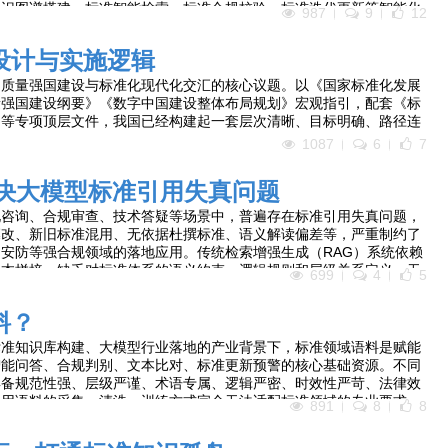
知识图谱搭建、标准智能检索、标准合规校验、标准迭代更新等智能化
987
9
12
设计与实施逻辑
、质量强国建设与标准化现代化交汇的核心议题。以《国家标准化发展
量强国建设纲要》《数字中国建设整体布局规划》宏观指引，配套《标
》等专项顶层文件，我国已经构建起一套层次清晰、目标明确、路径连
架。
1087
6
7
解决大模型标准引用失真问题
化咨询、合规审查、技术答疑等场景中，普遍存在标准引用失真问题，
篡改、新旧标准混用、无依据杜撰标准、语义解读偏差等，严重制约了
安防等强合规领域的落地应用。传统检索增强生成（RAG）系统依赖
文本拼接，缺乏对标准体系的语义约束、逻辑规则和层级关系定义，无
699
4
5
模型幻觉。
料？
标准知识库构建、大模型行业落地的产业背景下，标准领域语料是赋能
智能问答、合规判别、文本比对、标准更新预警的核心基础资源。不同
具备规范性强、层级严谨、术语专属、逻辑严密、时效性严苛、法律效
通用语料的采集、清洗、训练方式完全无法适配标准领域的专业要求。
891
8
8