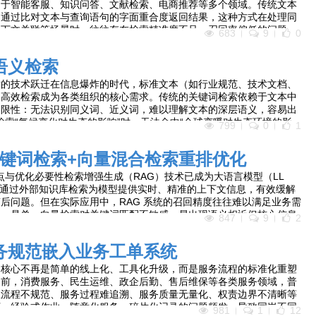
用于智能客服、知识问答、文献检索、电商推荐等多个领域。传统文本
，通过比对文本与查询语句的字面重合度返回结果，这种方式在处理同
上下文关联等场景时，往往存在检索精准度不足、召回率偏低的问题。
683
9
0
时，无法有效匹配“手机电池使用时长”这类语义相近但表述不同的文本内
语义检索
索的技术跃迁在信息爆炸的时代，标准文本（如行业规范、技术文档、
的高效检索成为各类组织的核心需求。传统的关键词检索依赖于文本中
局限性：无法识别同义词、近义词，难以理解文本的深层语义，容易出
，检索“气候变化对生态的影响”时，无法命中“全球变暖对生态环境的影
799
0
1
的文本。
关键词检索+向量混合检索重排优化
痛点与优化必要性检索增强生成（RAG）技术已成为大语言模型（LL
其通过外部知识库检索为模型提供实时、精准的上下文信息，有效缓解
后问题。但在实际应用中，RAG 系统的召回精度往往难以满足业务需
：一是单一向量检索对关键词匹配不敏感，易出现语义相近但核心信息
847
9
2
词检索无法捕捉语义关联，难以召回隐含相关的文档；三是检索结果缺
被低相关度文档淹没，直接影响大模型生成内容的准确性和实用性。
务规范嵌入业务工单系统
的核心不再是简单的线上化、工具化升级，而是服务流程的标准化重塑
当前，消费服务、民生运维、政企后勤、售后维保等各类服务领域，普
业流程不规范、服务过程难追溯、服务质量无量化、权责边界不清晰等
下，经验式作业、随意化服务、碎片化记录的问题频发，导致同岗不同
981
1
12