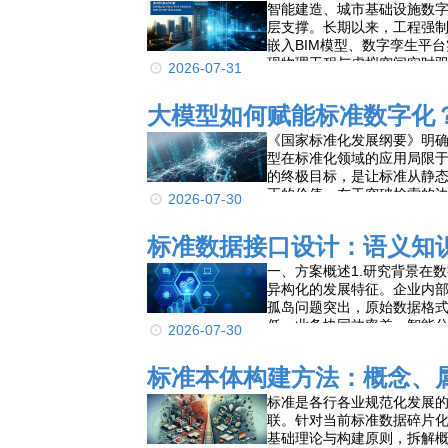
智能建造、城市基础设施数
层支撑。长期以来，工程强
嵌入BIM模型、数字孪生平
现物理工程与虚拟空间实时
2026-07-31
字化、BIM、数字孪生三者
周期割裂等核心痛点，构建一
大模型如何赋能标准数字化
行”的技术实施框架，提出规
流转的实现路径，并结合工
《国家标准化发展纲要》明
能审查、数字孪生合规运维
型在标准化领域的应用局限于
的终极目标，是让标准从静
正的价值，在于突破检索的
2026-07-30
环。本文梳理标准数字化现
校验的技术路径、典型场景，
标准数据接口设计：语义知
一、方案概述1.研究背景在
异构化的发展特征。企业内部
孤岛问题突出，原始数据格
低、业务协同效率差、智能
2026-07-30
标准本体构建方法：概念、
标准是各行各业规范化发展
联。针对当前标准数据碎片
基础理论与构建原则，拆解