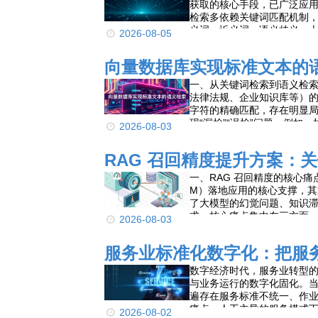
获取的核心手段，已广泛应
检索多依赖关键词匹配机制
义词、近义词、语义歧义、
2026-08-05
例如，查询“手机续航时间”
容。
向量数据库实现标准文本的
一、从关键词检索到语义检
法律法规、企业知识库等）
字符的精确匹配，存在明显
现“漏检”“误检”问题。例如
2026-08-03
响”这类语义相近但表述不同
RAG 召回精度提升方案：
一、RAG 召回精度的核心
M）落地应用的核心支撑，
了大模型的幻觉问题、知识滞
求，核心痛点集中在三方面
2026-08-03
偏差的召回结果；二是关键
乏有效重排，高相关度文档
服务业标准化数字化：把服
数字经济时代，服务业转型
与业务运行的数字化固化。
遍存在服务标准不统一、作
痛点。人工主导的服务模式
2026-08-02