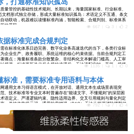
标，打通标准知识孤岛
、质量管控的基础性技术规则。长期以来，海量国家标准、行业标准、
等静态文档形式独立存储，形成大量标准知识孤岛：术语定义不互通、条文
法自动联动，机器难以读懂标准内涵，智能检索、合规判别、标准体系
用落地受阻。
667
3
2
依据标准完成合规判定
刚需在标准化体系日趋完善、数字化业务高速迭代的当下，各类行业标
成为企业生产、政务履职、系统运维的核心约束依据。当前合规判定工
显著痛点：海量标准条款分散繁杂、非结构化文本解读门槛高、人工审
难以规避、标准更新迭代后合规校准滞后，无法适配实时、高频、规模
1135
1
0
懂标准，需要标准专用语料与本体
联网通用文本习得语言模式，在开放对话、通用文本生成场景表现突
范、技术标准等专业文本时普遍存在“能读文字、不懂规则”的深层困
的术语定义、严谨逻辑约束、隐性适用边界、交叉引用规则与量化判定
言。单纯依靠提示词、通用检索增强（RAG）无法从根源消除模型歧
792
7
4
觉与逻辑推演失效问题。破解这一难题，不能持续在通用模型上层堆砌
域专用语料库作为模型学习素材，搭建标准领域本体作为语义约束框
”双轮驱动，实现大模型真正读懂标准、可靠解读标准、自动化执行标准