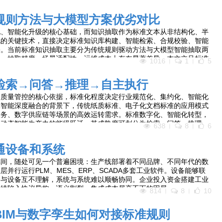
务品质升级，也阻碍服务业精细化、规范化、智能化发展。而业务工单
体，将标准化服务规范深度嵌入工单全流程，成为服务业标准化数字化
规则方法与大模型方案优劣对比
工经验服务”向“系统标准服务”、从“结果管控”向“全流程闭环管控”的
化、智能化升级的核心基础，而知识抽取作为标准文本从非结构化、半
化的关键技术，直接决定标准知识库构建、智能检索、合规校验、智能
果。当前标准知识抽取主要分为传统规则驱动方法与大模型智能抽取两
理、抽取精度、场景适配性、运维成本上存在显著差异。本文立足标准
1016
1
5
逻辑严谨、句式固定的专属特征，系统剖析规则方法与大模型方案的技
点，从准确率、泛化能力、运维成本、可解释性、合规性等多维度开展
检索→问答→推理→自主执行
用场景与核心短板，并提出“规则兜底+大模型增效”的混合融合落地方
造、标准化知识图谱建设提供技术选型依据与实践参考。
、质量管控的核心依据，标准化程度决定行业规范化、集约化、智能化
工智能深度融合的背景下，传统纸质标准、电子化文档标准的应用模式
政务、数字供应链等场景的高效运转需求。标准数字化、智能化转型，
向动态智能生产力的能级跃迁，其成熟度可划分为检索、问答、推理、
638
8
6
级实现标准的可查、可懂、可思、可为，完整覆盖数据赋能、语义理
全链路智能化能力。本文逐层拆解各层级核心特征、技术架构、应用边
通设备和系统
字化智能化成熟度的演进体系。
车间，随处可见一个普遍困境：生产线部署着不同品牌、不同年代的数
并行运行PLM、MES、ERP、SCADA多套工业软件。设备能够联
备与设备互不理解，系统与系统难以顺畅协同。企业投入资金搭建工业
持续陷入协议异构、语义割裂、集成成本居高不下的困局。
814
8
10
IM与数字孪生如何对接标准规则