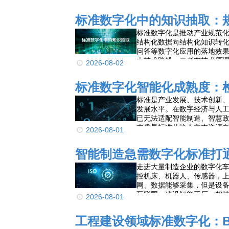
质、同单不同效，既制约服
系统作为服务落地的核心载
标准数字化中的知识抽取：
转型的核心突破口，实现从“人
根本性变革。
标准数字化是推动产业规范
结构化数据向结构化知识转
问答等数字化应用的落地效
大技术路线，二者在技术原
2026-08-02
文本规范性强、专业度高、
术架构、实现逻辑与落地特
标准数字化智能化成熟度：
优劣对比，明确两类技术的适
案，为各行业标准数字化改
标准是产业发展、技术创新
发展水平。在数字经济与人
已无法适配智能制造、智慧
本质是标准从静态文本资源
2026-08-01
自主执行四个递进层级，逐
解、逻辑推演、闭环落地的
智能制造急需数字化标准打
界与迭代逻辑，构建标准数
走进大量制造企业的数字化
控机床、机器人、传感器，上层
网、数据能够采集，但是设
互联网、建设智能工厂，却
2026-08-01
工程建设领域标准数字化：B