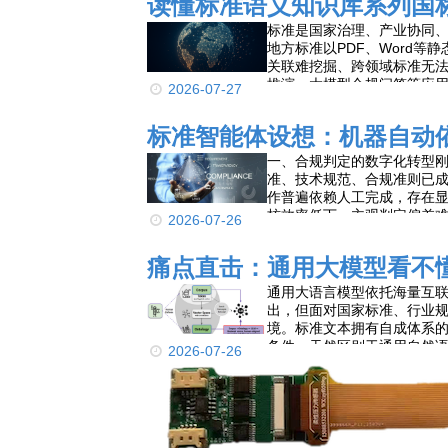
读懂标准语义知识库系列国
标准是国家治理、产业协同
地方标准以PDF、Word
关联难挖掘、跨领域标准无
推演、大模型合规问答等应
2026-07-27
标准智能体设想：机器自动
一、合规判定的数字化转型
准、技术规范、合规准则已
作普遍依赖人工完成，存在
核效率低下、主观判定偏差
2026-07-26
化的数字化合规管控需求。
痛点直击：通用大模型看不
通用大语言模型依托海量互
出，但面对国家标准、行业规
境。标准文本拥有自成体系
条件，天然区别于通用自然语
2026-07-26
义理解、条文错配、事实幻
应用技巧，必须构建标准领
架，以“数据底座+语义公理
合规推理。