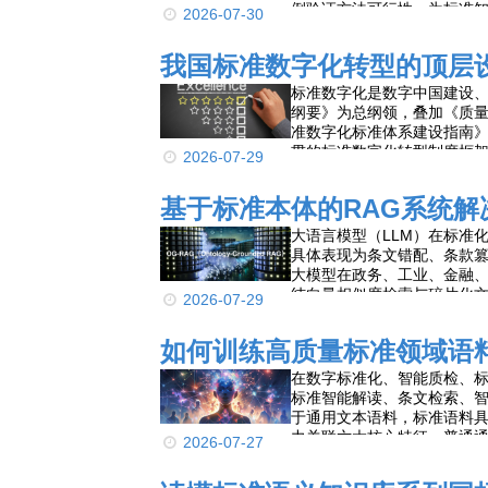
例验证方法可行性，为标准
2026-07-30
应用提供核心支撑。
我国标准数字化转型的顶层
标准数字化是数字中国建设
纲要》为总纲领，叠加《质
准数字化标准体系建设指南
贯的标准数字化转型制度框
2026-07-29
基于标准本体的RAG系统
大语言模型（LLM）在标准
具体表现为条文错配、条款
大模型在政务、工业、金融、
纯向量相似度检索与碎片化
2026-07-29
法从根源上规避引用失真与
如何训练高质量标准领域语
在数字标准化、智能质检、
标准智能解读、条文检索、
于通用文本语料，标准语料
力关联六大核心特征，普通
2026-07-27