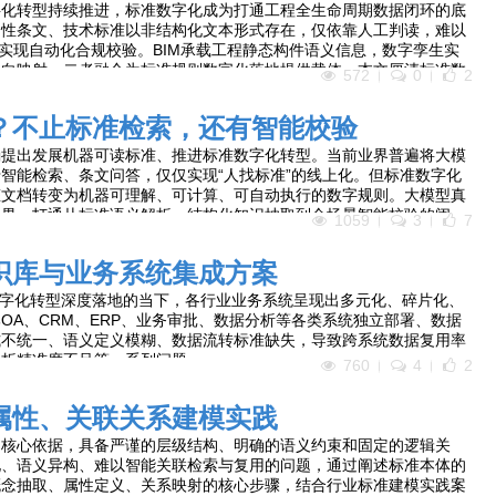
字化转型持续推进，标准数字化成为打通工程全生命周期数据闭环的底
制性条文、技术标准以非结构化文本形式存在，仅依靠人工判读，难以
台实现自动化合规校验。BIM承载工程静态构件语义信息，数字孪生实
双向映射，二者融合为标准规则数字化落地提供载体。本文厘清标准数
572
0
2
内在逻辑，剖析当前标准规则对接过程中的语义断层、数据异构、生命
套“标准条文结构化解析—BIM语义底座搭建—数字孪生动态规则执
？不止标准检索，还有智能校验
则知识图谱构建、IFC语义映射、虚实联动合规校验、全生命周期规则
程场景给出落地策略与体系保障方案，为工程建设标准数字化落地、智
确提出发展机器可读标准、推进标准数字化转型。当前业界普遍将大模
提供理论参考与技术路径。
智能检索、条文问答，仅仅实现“人找标准”的线上化。但标准数字化
态文档转变为机器可理解、可计算、可自动执行的数字规则。大模型真
边界，打通从标准语义解析、结构化知识抽取到全场景智能校验的闭
1059
3
7
存痛点，对比检索与智能校验两大应用层级，剖析大模型驱动标准智能
同时梳理落地难点与治理方案，为“AI+标准化”深度落地提供参考。
识库与业务系统集成方案
数字化转型深度落地的当下，各行业业务系统呈现出多元化、碎片化、
OA、CRM、ERP、业务审批、数据分析等各类系统独立部署、数据
式不统一、语义定义模糊、数据流转标准缺失，导致跨系统数据复用率
分析精准度不足等一系列问题。
760
4
2
属性、关联关系建模实践
的核心依据，具备严谨的层级结构、明确的语义约束和固定的逻辑关
化、语义异构、难以智能关联检索与复用的问题，通过阐述标准本体的
概念抽取、属性定义、关系映射的核心步骤，结合行业标准建模实践案