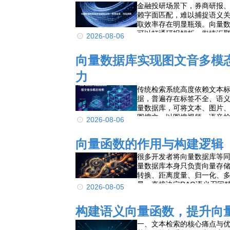
金融投研场景下，券商研报
赖字面匹配，难以捕捉语义
取效率存在明显瓶颈。向量数
可以打通研报解析、舆情汇
2026-08-06
类、可推理的知识底座，实
术支撑。
向量数据库实现图文音多模
力
传统检索系统高度依赖文本
据，普遍存在标签不全、语义理
量数据库，可将文本、图片
图搜文、以图搜视频、语音检
2026-08-06
AG、工业素材库提供底层检
向量函数的作用与构建逻辑
很多开发者将向量数据库等
量数据库本身只负责向量存
转换、距离度量、归一化、
量，直接决定RAG语义召回
2026-08-05
构建语义向量函数，提升向
一、文本检索的核心痛点与